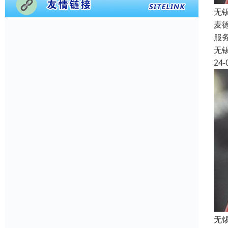
无
麦
服
无
24-
无