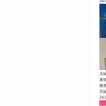
24-
无
麦
服
无
24-