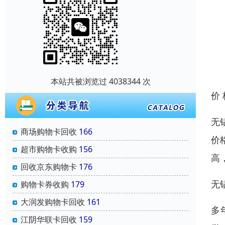
本站共被浏览过 4038344 次
价
无
商场购物卡回收
166
价
超市购物卡收购
156
高
回收京东购物卡
176
无
购物卡券收购
179
大润发购物卡回收
161
多
江阴华联卡回收
159