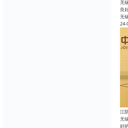
无
良
无
24-
江
无
好