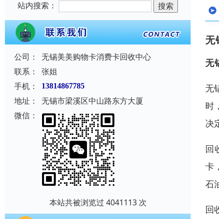
站内搜索：
无
公司：
无锡美美购物卡消费卡回收中心
无
联系：
张姐
手机：
13814867785
无
地址：
无锡市梁溪区中山路东方大厦
时
微信：
决
回
卡
石
本站共被浏览过 4041113 次
回