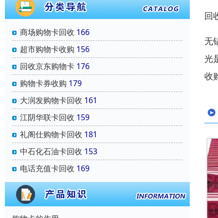
回
商场购物卡回收
166
无
超市购物卡收购
156
光
回收京东购物卡
176
收
购物卡券收购
179
大润发购物卡回收
161
江阴华联卡回收
159
礼阁仕购物卡回收
181
中石化石油卡回收
153
电话充值卡回收
169