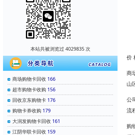
本站共被浏览过 4029835 次
价
商
商场购物卡回收
166
山
超市购物卡收购
156
公
回收京东购物卡
176
流
购物卡券收购
179
大润发购物卡回收
161
购
江阴华联卡回收
159